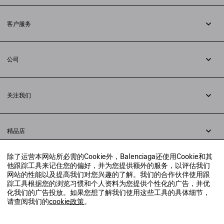
订阅时事通讯
客户服务
追踪您的订单
退货
公司
配送方式
职业
支付
隐私政策
&
Cookie政策
常见问题解答
关注我们
法律问题
微信
联合国世界粮食计划署
微博
举报平台
精品店
小红书
精品店预约
抖音
除了运营本网站所必需的Cookie外，Balenciaga还使用Cookie和其
寻找附近的精品店
他跟踪工具来记住您的偏好，并为您提供额外的服务，以评估我们
实时聊天客服
网站的性能以及提高我们对您兴趣的了解。我们的合作伙伴使用跟
发送邮件
踪工具根据您的浏览习惯和个人资料为您提供个性化的广告，并优
我们将在24小时内给予回复
化我们的广告投放。如果您想了解我们使用这些工具的具体细节，
© 2020 巴黎世家贸易（上海）有限公司
请查阅我们的
cookie政策
。
联系我们：
400-610-6018
周一至周日，上午10点至晚上9点
沪ICP备20008735号-2