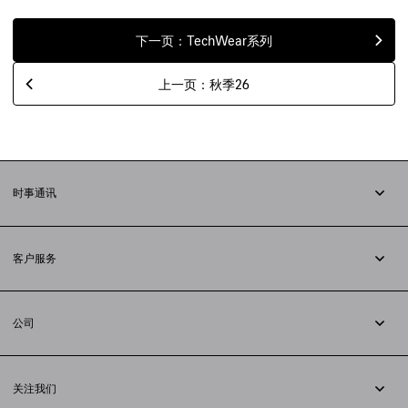
下一页：TechWear系列
上一页：秋季26
时事通讯
订阅时事通讯
客户服务
追踪您的订单
退货
公司
配送方式
职业
支付
隐私政策
&
Cookie政策
常见问题解答
关注我们
法律问题