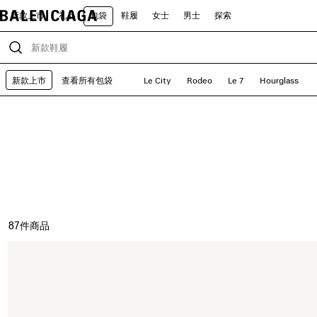
新款上市
礼品
包袋
鞋履
女士
男士
探索
新款上市
查看所有包袋
Le City
Rodeo
Le 7
Hourglass
87
件商品