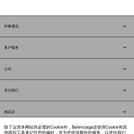
时事通讯
订阅时事通讯
客户服务
追踪您的订单
退货
公司
配送方式
职业
支付
隐私政策
&
Cookie政策
常见问题解答
关注我们
法律问题
微信
联合国世界粮食计划署
微博
举报平台
精品店
小红书
精品店预约
抖音
除了运营本网站所必需的Cookie外，Balenciaga还使用Cookie和其
寻找附近的精品店
他跟踪工具来记住您的偏好，并为您提供额外的服务，以评估我们
实时聊天客服