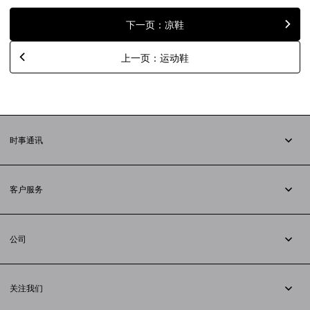
下一页：凉鞋
上一页：运动鞋
时事通讯
订阅时事通讯
客户服务
追踪您的订单
退货
公司
配送方式
职业
支付
隐私政策
&
Cookie政策
常见问题解答
关注我们
法律问题
微信