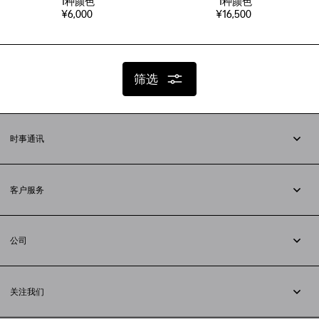
1
种颜色
1
种颜色
¥6,000
¥16,500
筛选
时事通讯
订阅时事通讯
客户服务
追踪您的订单
退货
公司
配送方式
职业
支付
隐私政策
&
Cookie政策
常见问题解答
关注我们
法律问题
微信