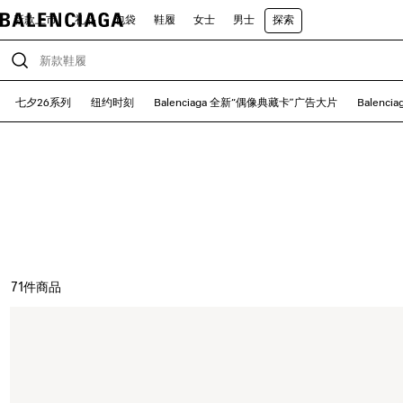
新款上市
礼品
包袋
鞋履
女士
男士
探索
七夕26系列
纽约时刻
Balenciaga 全新“偶像典藏卡”广告大片
Balenc
71
件商品