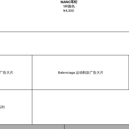
NANO耳钉
1
种颜色
¥4,300
卡”广告大片
Balenciaga 运动鞋款广告大片
名系列