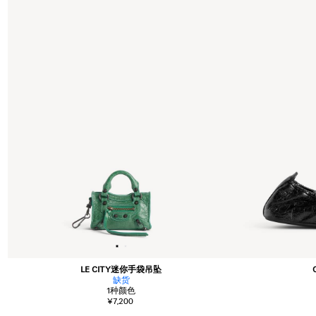
LE CITY迷你手袋吊坠
缺货
1
种颜色
¥7,200