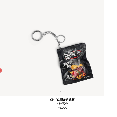
CHIPS吊坠钥匙环
4
种颜色
¥6,500