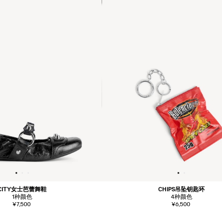
CITY女士芭蕾舞鞋
CHIPS吊坠钥匙环
1
种颜色
4
种颜色
¥7,500
¥6,500