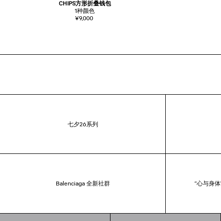
CHIPS方形折叠钱包
1
种颜色
¥9,000
七夕26系列
Balenciaga 全新社群
“心与身体”