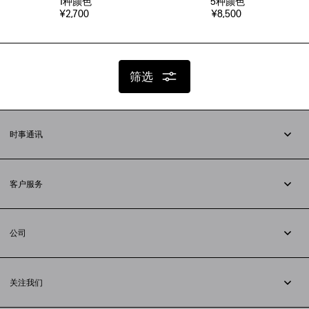
1
种颜色
5
种颜色
¥2,700
¥8,500
筛选
时事通讯
订阅时事通讯
客户服务
追踪您的订单
退货
公司
配送方式
职业
支付
隐私政策
&
Cookie政策
常见问题解答
关注我们
法律问题
微信