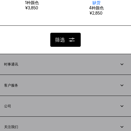
1
种颜色
缺货
¥3,850
4
种颜色
¥2,850
筛选
时事通讯
订阅时事通讯
客户服务
追踪您的订单
退货
公司
配送方式
职业
支付
隐私政策
&
Cookie政策
常见问题解答
关注我们
法律问题