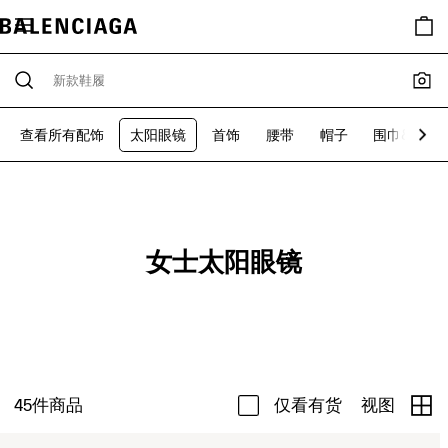
查看所有配饰
太阳眼镜
首饰
腰带
帽子
围巾&手套
女士太阳眼镜
45
件商品
仅看有货
视图