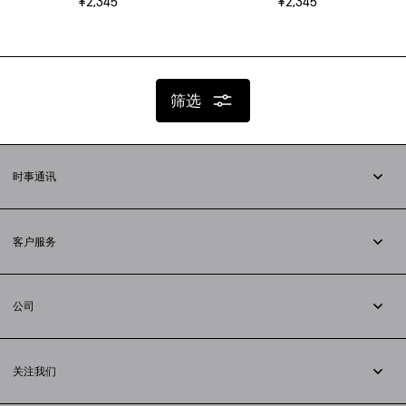
¥2,345
¥2,345
筛选
时事通讯
订阅时事通讯
客户服务
追踪您的订单
退货
公司
配送方式
职业
支付
隐私政策
&
Cookie政策
常见问题解答
关注我们
法律问题
微信