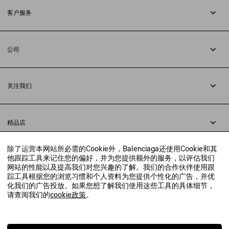
客户服务
追踪您的订单
退货
公司
配送方式
职业
支付
隐私政策
&
Cookie政策
常见问题解答
关注我们
法律问题
微信
联合国世界粮食计划署
微博
举报平台
精品店
小红书
精品店预约
抖音
除了运营本网站所必需的Cookie外，Balenciaga还使用Cookie和其
寻找附近的精品店
他跟踪工具来记住您的偏好，并为您提供额外的服务，以评估我们
实时聊天客服
网站的性能以及提高我们对您兴趣的了解。我们的合作伙伴使用跟
发送邮件
踪工具根据您的浏览习惯和个人资料为您提供个性化的广告，并优
我们将在24小时内给予回复
化我们的广告投放。如果您想了解我们使用这些工具的具体细节，
© 2020 巴黎世家贸易（上海）有限公司
请查阅我们的
cookie政策
。
联系我们：
400-610-6018
周一至周日，上午10点至晚上9点
沪ICP备20008735号-2