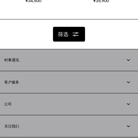
¥34,500
¥35,900
筛选
时事通讯
订阅时事通讯
客户服务
追踪您的订单
退货
公司
配送方式
职业
支付
隐私政策
&
Cookie政策
常见问题解答
关注我们
法律问题
微信