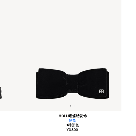
HOLLI蝴蝶结发饰
缺货
1
种颜色
¥3,800