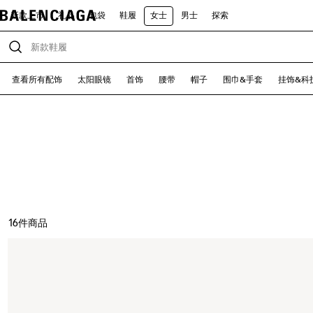
新款上市
礼品
包袋
鞋履
女士
男士
探索
查看所有配饰
太阳眼镜
首饰
腰带
帽子
围巾&手套
挂饰&科
16
件商品