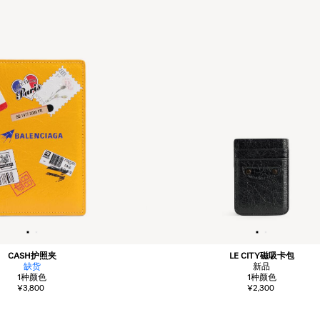
CASH护照夹
LE CITY磁吸卡包
缺货
新品
1
种颜色
1
种颜色
¥3,800
¥2,300