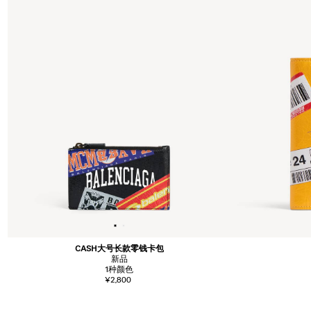
CASH大号长款零钱卡包
新品
1
种颜色
¥2,800