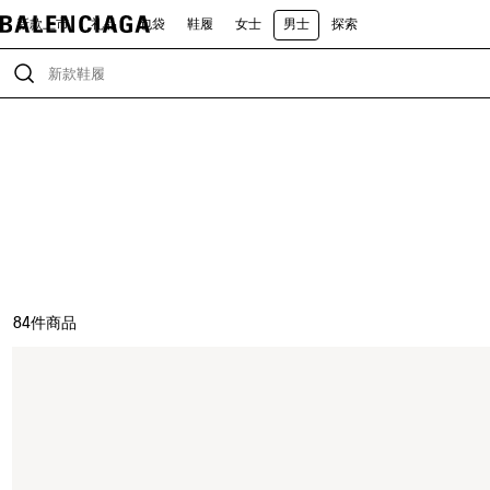
新款上市
礼品
包袋
鞋履
女士
男士
探索
84
件商品