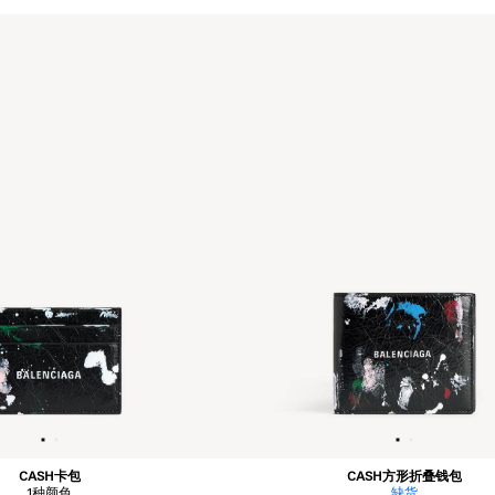
CASH卡包
CASH方形折叠钱包
1
种颜色
缺货