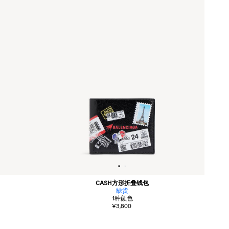
CASH方形折叠钱包
缺货
1
种颜色
¥3,800