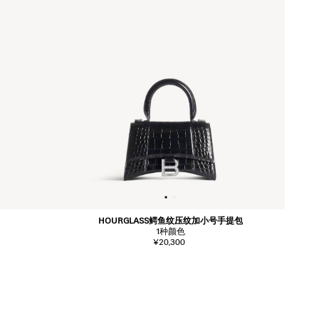
HOURGLASS鳄鱼纹压纹加小号手提包
1
种颜色
¥20,300