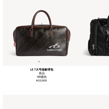
LE 7大号保龄球包
新品
1
种颜色
¥33,900