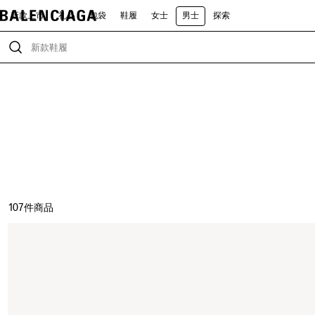
新款上市
礼品
包袋
鞋履
女士
男士
探索
107
件商品