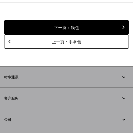
下一页：钱包
上一页：手拿包
时事通讯
订阅时事通讯
客户服务
追踪您的订单
退货
公司
配送方式
职业
支付