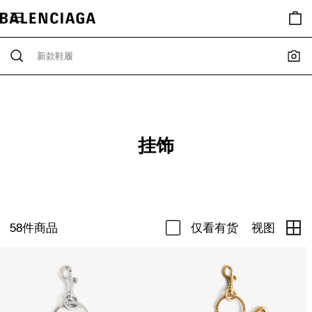
挂饰
58
件商品
仅看有货
视图