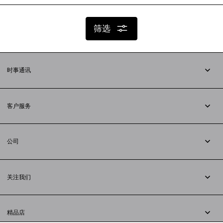
筛选
时事通讯
订阅时事通讯
客户服务
追踪您的订单
退货
公司
配送方式
职业
支付
隐私政策
&
Cookie政策
常见问题解答
关注我们
法律问题
微信
联合国世界粮食计划署
微博
举报平台
精品店
小红书