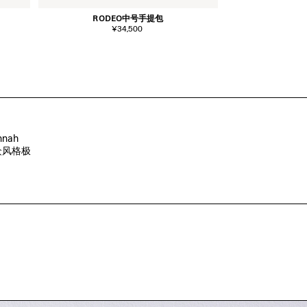
RODEO中号手提包
ROD
¥34,500
¥
h 

众风格极
