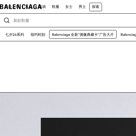
新款上市
礼品
包袋
鞋履
女士
男士
探索
七夕26系列
纽约时刻
Balenciaga 全新“偶像典藏卡”广告大片
Balenc