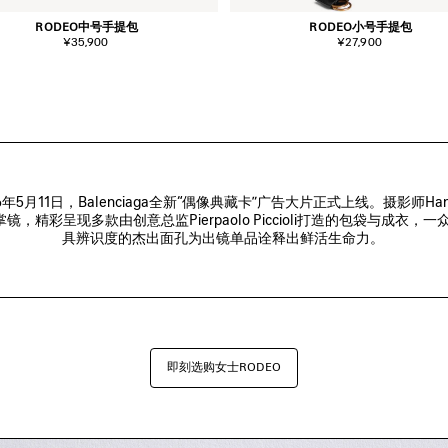
RODEO中号手提包
RODEO小号手提包
¥35,900
¥27,900
26年5月11日，Balenciaga全新“偶像典藏卡”广告大片正式上线。摄影师Hanna
掌镜，精彩呈现多款由创意总监Pierpaolo Piccioli打造的包袋与成衣，一
具辨识度的杰出面孔为出镜单品诠释出鲜活生命力。 
即刻选购女士RODEO