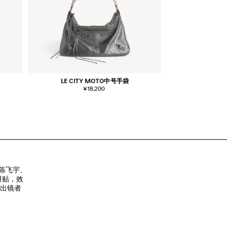
LE CITY MOTO中号手袋
¥18,200
陈飞宇、

贴，效

出镜者
