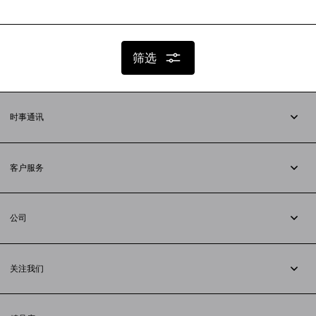
筛选
时事通讯
订阅时事通讯
客户服务
追踪您的订单
退货
公司
配送方式
职业
支付
隐私政策
&
Cookie政策
常见问题解答
关注我们
法律问题
微信
联合国世界粮食计划署
微博