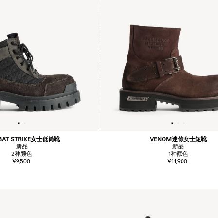
BAT STRIKE女士低筒靴
VENOM迷你女士短靴
新品
新品
2
种颜色
1
种颜色
¥9,500
¥11,900