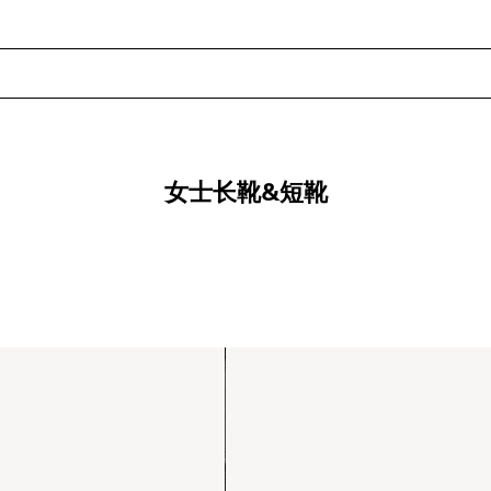
女士长靴&短靴