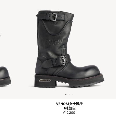
VENOM女士靴子
1
种颜色
¥16,200