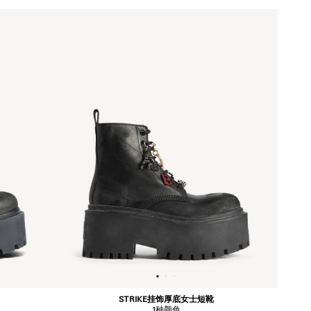
STRIKE挂饰厚底女士短靴
1
种颜色