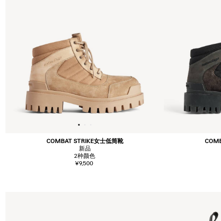
COMBAT STRIKE女士低筒靴
COM
新品
2
种颜色
¥9,500