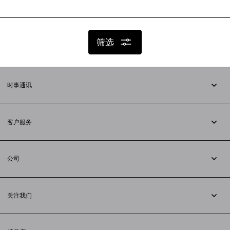
筛选
时事通讯
订阅时事通讯
客户服务
追踪您的订单
退货
公司
配送方式
职业
支付
隐私政策
&
Cookie政策
常见问题解答
关注我们
法律问题
微信
联合国世界粮食计划署
微博