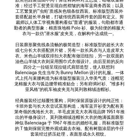
准；经过手工熨烫呈现自然褶皱的海军蓝商务西装；以及
工艺繁复的"'虫蛀'质感灰色细条纹西装。标准版型西装外
套搭配超长半身裙，打破传统西装两件套的固有定义。剪
裁师以人体工学视角重构看似“普通”的服装，勾勒都市通
勤者的典型形象：棉质珠地棉 Polo 衫、极为轻便的棉服大
衣与一款仿“潜水服”皮夹克，在解构中达成统一。

日装廓形聚焦线条流畅的极简造型：标准版型的超长大衣
或七分长大衣搭配拼片裙，另有一款长风衣与人造皮草大
衣。米色山羊绒双排扣大衣配有做旧纽扣，另一款双面奶
油色山羊绒大衣则采用围巾式衣领设计。由后至前的反向
四分之一拉链呈现拉链式肩部造型，使人联想到 
Balenciaga 先生当年为 Bunny Mellon 设计的礼服。一体
式上托与束腰构造为标准版型服装注入华美气质：连帽尼
龙棉服大衣与弧边腰带精准贴合；另有府绸衬衫、“维多利
亚风格”的机车袖皮夹克与莫列敦棉绒连帽衫。

经典服装经过颠覆性重构，同时保留原版设计的纯正性：
卡班外套与长大衣尝试茧形构造，海军蓝开衫变为配有美
第奇领的曳地长大衣。羊毛皮派克大衣再现品牌 1951 年推
出的半修身设计。莫列敦棉绒连帽长大衣的饱满弧面廓形
神似 Balenciaga 于 1967 年推出的婚纱礼服，而标准版型
的 T 恤则保留完整外观或裁去衣袖。配有树脂涂层的牛仔
套装经过挤压处理，表面形成永久褶纹。
