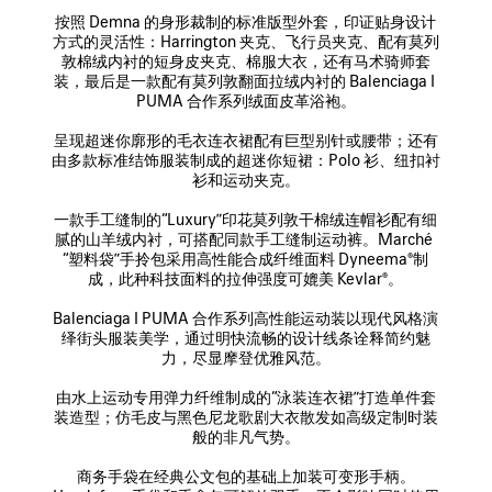
按照 Demna 的身形裁制的标准版型外套，印证贴身设计
方式的灵活性：Harrington 夹克、飞行员夹克、配有莫列
敦棉绒内衬的短身皮夹克、棉服大衣，还有马术骑师套
装，最后是一款配有莫列敦翻面拉绒内衬的 Balenciaga I 
PUMA 合作系列绒面皮革浴袍。

呈现超迷你廓形的毛衣连衣裙配有巨型别针或腰带；还有
由多款标准结饰服装制成的超迷你短裙：Polo 衫、纽扣衬
衫和运动夹克。

一款手工缝制的“Luxury”印花莫列敦干棉绒连帽衫配有细
腻的山羊绒内衬，可搭配同款手工缝制运动裤。Marché 
“塑料袋”手拎包采用高性能合成纤维面料 Dyneema®制
成，此种科技面料的拉伸强度可媲美 Kevlar®。

Balenciaga I PUMA 合作系列高性能运动装以现代风格演
绎街头服装美学，通过明快流畅的设计线条诠释简约魅
力，尽显摩登优雅风范。

由水上运动专用弹力纤维制成的“泳装连衣裙”打造单件套
装造型；仿毛皮与黑色尼龙歌剧大衣散发如高级定制时装
般的非凡气势。

商务手袋在经典公文包的基础上加装可变形手柄。