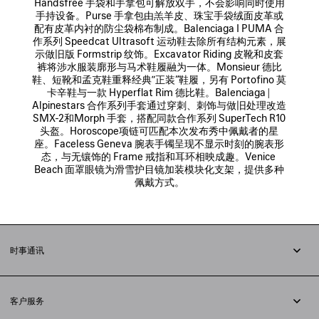
Handsfree 手袋和手拿包可解放双手，不会影响同时使用
手持设备。Purse 手拿包由羔羊皮、珠宝手袋绒面皮革或
配有皮革内衬的防尘袋棉布制成。Balenciaga I PUMA 合
作系列 Speedcat Ultrasoft 运动鞋去除所有结构元素，展
示做旧版 Formstrip 纹饰。Excavator Riding 皮靴和皮套
裤将涉水服装廓形与马术鞋履融为一体。Monsieur 德比
鞋、短靴和孟克鞋重释经典”正装“鞋履，另有 Portofino 莫
卡辛鞋与一款 Hyperflat Rim 德比鞋。Balenciaga | 
Alpinestars 合作系列手套通过穿刺、刺饰与做旧处理改造 
SMX-2和Morph 手套，搭配同款合作系列 SuperTech R10
头盔。Horoscope项链可匹配本次发布秀中佩戴者的星
座。Faceless Geneva 腕表手镯呈现不显示时刻的腕表形
态，与无镶饰的 Frame 戒指和耳环相映成趣。Venice 
Beach 面罩眼镜为滑雪护目镜加装模块化支架，提供多种
佩戴方式。
时事通讯
订阅时事通讯
客户服务