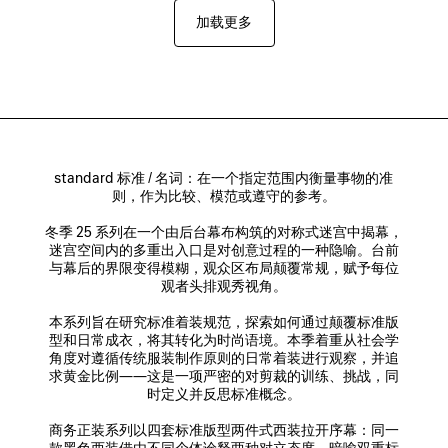
加载更多
standard 标准 / 名词：在一个指定范围内衡量事物的准
则，作为比较、模范或遵守的参考。

冬季 25 系列在一个由后台幕布构筑的对称式迷宫中揭幕，
迷宫空间内的多重出入口是对创意过程的一种隐喻。台前
与幕后的界限变得模糊，观众区布局颠覆常规，赋予每位
观者头排观秀视角。

本系列旨在研究标准着装规范，探索如何通过颠覆标准版
型和日常成衣，将其转化为时尚语境。本季着重从社会学
角度对遵循传统服装制作原则的日常着装进行观察，并追
求黄金比例——这是一项严密的对剪裁的训练、挑战，同
时定义并反思标准概念。

商务正装系列以四套标准版型两件式西装拉开序幕：同一
款黑色西装借由不同个体诠释两种对立态度，暗喻双重标