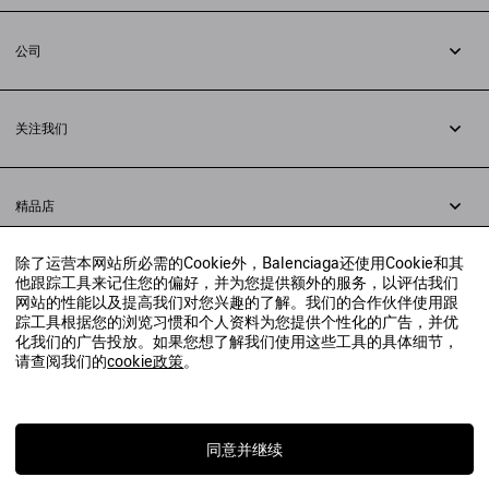
追踪您的订单
退货
公司
配送方式
职业
支付
隐私政策
&
Cookie政策
常见问题解答
关注我们
法律问题
微信
联合国世界粮食计划署
微博
举报平台
精品店
小红书
精品店预约
抖音
除了运营本网站所必需的Cookie外，Balenciaga还使用Cookie和其
寻找附近的精品店
他跟踪工具来记住您的偏好，并为您提供额外的服务，以评估我们
实时聊天客服
网站的性能以及提高我们对您兴趣的了解。我们的合作伙伴使用跟
发送邮件
踪工具根据您的浏览习惯和个人资料为您提供个性化的广告，并优
我们将在24小时内给予回复
化我们的广告投放。如果您想了解我们使用这些工具的具体细节，
© 2020 巴黎世家贸易（上海）有限公司
请查阅我们的
cookie政策
。
联系我们：
400-610-6018
周一至周日，上午10点至晚上9点
沪ICP备20008735号-2
沪公网安备 31010602008949号
同意并继续
上海工商行政管理