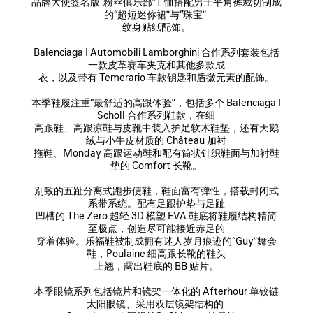
品牌大使签名版“粉丝俱乐部”T 恤搭配男士平角裤裁切制成
的“超短迷你裙”与“珠宝” 

纹身贴纸配饰。

Balenciaga I Automobili Lamborghini 合作系列套装包括
一款皮革赛车夹克和其他多款成

衣，以及带有 Temerario 车款钥匙和盾徽元素的配饰。

本季鞋履注重“最舒适的高跟体验”，包括多个 Balenciaga I 
Scholl 合作系列鞋款，在细

高跟鞋、高跟凉鞋与皮靴中装入护足软木鞋垫，还有天鹅
绒与小牛皮材质的 Château 加衬

拖鞋、Monday 高跟运动鞋和配有筒状针织鞋面与加衬鞋
垫的 Comfort 长靴。

别致的五趾分离式跑步便鞋，鞋面富有弹性，搭载封闭式
系带系统。配有足跟护垫与足趾

凹槽的 The Zero 超轻 3D 模塑 EVA 鞋底将鞋履结构精简
至极点，创造尽可能接近赤足的

穿着体验。乐福鞋被制成拥有迷人岁月痕迹的“Guy”舞会
鞋，Poulaine 细高跟长靴的鞋头

上翘，露出鞋底的 BB 贴片。

本季眼镜系列包括镜片和镜架一体化的 Afterhour 单铰链
太阳眼镜、采用双层镜架结构的 
