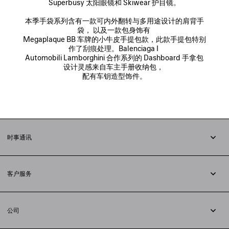
Superbusy 太阳眼镜和 Skiwear 护目镜。

本季手袋系列含有一款可内外翻转与多用途设计的肩背手
袋， 以及一款包身饰有 

Megaplaque BB 车牌的小牛皮手提包款，此款手提包特别
作了刮痕处理。Balenciaga I 

Automobili Lamborghini 合作系列的 Dashboard 手拿包
设计灵感来自车主手册收纳包， 

时事通讯
订阅时事通讯
客户服务
追踪您的订单
退货
公司
配送方式
职业