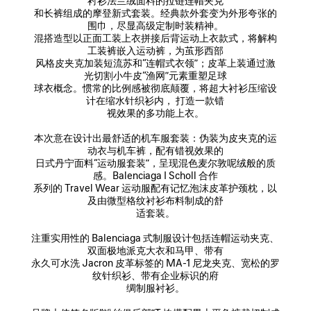
衬衫法兰绒面料的拉链连帽夹克

和长裤组成的摩登新式套装。经典款外套变为外形夸张的
围巾，尽显高级定制时装精神。

混搭造型以正面工装上衣拼接后背运动上衣款式，将解构
工装裤嵌入运动裤，为茧形西部

风格皮夹克加装短流苏和“连帽式衣领”；皮革上装通过激
光切割小牛皮“渔网”元素重塑足球

球衣概念。惯常的比例感被彻底颠覆，将超大衬衫压缩设
计在缩水针织衫内， 打造一款错

视效果的多功能上衣。

本次意在设计出最舒适的机车服套装：伪装为皮夹克的运
动衣与机车裤，配有错视效果的

日式丹宁面料“运动服套装”，呈现混色麦尔敦呢绒般的质
感。Balenciaga I Scholl 合作

系列的 Travel Wear 运动服配有记忆泡沫皮革护颈枕，以
及由微型格纹衬衫布料制成的舒

适套装。

注重实用性的 Balenciaga 式制服设计包括连帽运动夹克、
双面极地派克大衣和马甲、带有

永久可水洗 Jacron 皮革标签的 MA-1 尼龙夹克、宽松的罗
纹针织衫、带有企业标识的府

绸制服衬衫。
