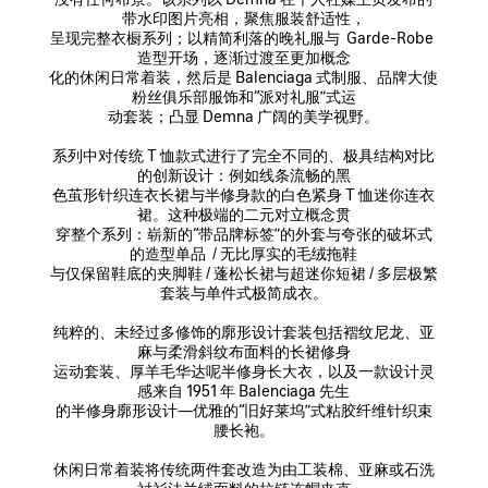
带水印图片亮相，聚焦服装舒适性，

呈现完整衣橱系列；以精简利落的晚礼服与  Garde-Robe 
造型开场，逐渐过渡至更加概念

化的休闲日常着装，然后是 Balenciaga 式制服、品牌大使
粉丝俱乐部服饰和“派对礼服”式运

动套装；凸显 Demna 广阔的美学视野。

系列中对传统 T 恤款式进行了完全不同的、极具结构对比
的创新设计：例如线条流畅的黑

色茧形针织连衣长裙与半修身款的白色紧身 T 恤迷你连衣
裙。这种极端的二元对立概念贯

穿整个系列：崭新的“带品牌标签”的外套与夸张的破坏式
的造型单品  / 无比厚实的毛绒拖鞋

与仅保留鞋底的夹脚鞋 / 蓬松长裙与超迷你短裙 / 多层极繁
套装与单件式极简成衣。

纯粹的、未经过多修饰的廓形设计套装包括褶纹尼龙、亚
麻与柔滑斜纹布面料的长裙修身

运动套装、厚羊毛华达呢半修身长大衣，以及一款设计灵
感来自 1951 年 Balenciaga 先生

的半修身廓形设计—优雅的“旧好莱坞”式粘胶纤维针织束
腰长袍。

休闲日常着装将传统两件套改造为由工装棉、亚麻或石洗