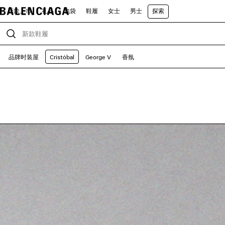
新款上市
礼品
包袋
鞋履
女士
男士
探索
品牌时装屋
Cristóbal
George V
香氛