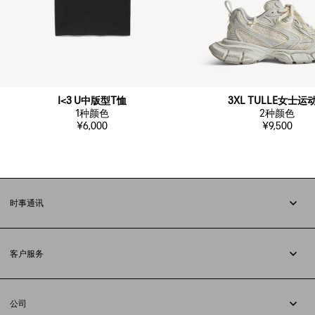
I<3 U中版型T恤
3XL TULLE女士运
1
种颜色
2
种颜色
¥6,000
¥9,500
时事通讯
订阅时事通讯
客户服务
追踪您的订单
退货
公司
配送方式