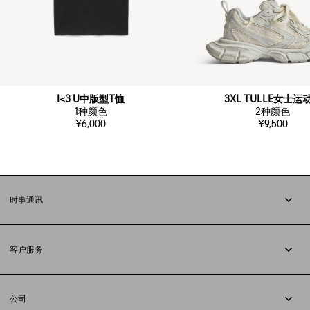
I<3 U中版型T恤
3XL TULLE女士运
1
种颜色
2
种颜色
¥6,000
¥9,500
时事通讯
订阅时事通讯
客户服务
追踪您的订单
退货
公司
配送方式