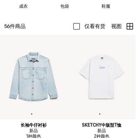
成衣
包袋
鞋履
56
件商品
仅看有货
视图
长袖牛仔衬衫
SKETCHY中版型T恤
新品
新品
1
种颜色
2
种颜色