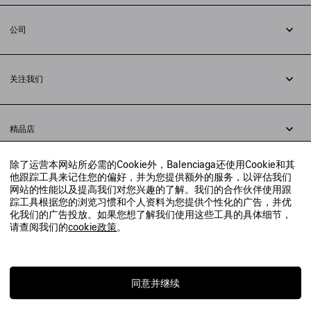
退货
公司
配送方式
职业
支付
隐私政策
&
Cookie政策
常见问题解答
关注我们
法律问题
微信
联合国世界粮食计划署
微博
举报平台
精品店
小红书
精品店预约
抖音
除了运营本网站所必需的Cookie外，Balenciaga还使用Cookie和其
寻找附近的精品店
他跟踪工具来记住您的偏好，并为您提供额外的服务，以评估我们
实时聊天客服
网站的性能以及提高我们对您兴趣的了解。我们的合作伙伴使用跟
发送邮件
踪工具根据您的浏览习惯和个人资料为您提供个性化的广告，并优
我们将在24小时内给予回复
化我们的广告投放。如果您想了解我们使用这些工具的具体细节，
© 2020 巴黎世家贸易（上海）有限公司
请查阅我们的
cookie政策
。
联系我们：
400-610-6018
周一至周日，上午10点至晚上9点
沪ICP备20008735号-2
沪公网安备 31010602008949号
同意并继续
上海工商行政管理