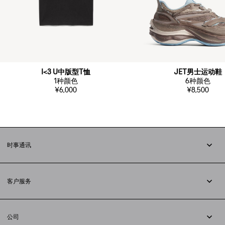
I<3 U中版型T恤
JET男士运动鞋
1
种颜色
6
种颜色
¥6,000
¥8,500
时事通讯
订阅时事通讯
客户服务
追踪您的订单
退货
公司
配送方式