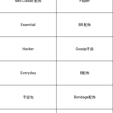
Neo Classic 配饰
Papier
Essential
BB 配饰
Hacker
Gossip手袋
Everyday
B配饰
手提包
Bondage配饰