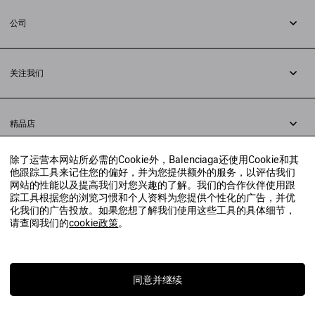
退货
公司
配送方式
职业
支付
隐私政策
&
Cookie政策
常见问题解答
关注我们
法律问题
微信
联合国世界粮食计划署
微博
举报平台
精品店
小红书
精品店预约
抖音
除了运营本网站所必需的Cookie外，Balenciaga还使用Cookie和其
寻找附近的精品店
他跟踪工具来记住您的偏好，并为您提供额外的服务，以评估我们
实时聊天客服
网站的性能以及提高我们对您兴趣的了解。我们的合作伙伴使用跟
发送邮件
踪工具根据您的浏览习惯和个人资料为您提供个性化的广告，并优
我们将在24小时内给予回复
化我们的广告投放。如果您想了解我们使用这些工具的具体细节，
© 2020 巴黎世家贸易（上海）有限公司
请查阅我们的
cookie政策
。
联系我们：
400-610-6018
周一至周日，上午10点至晚上9点
沪ICP备20008735号-2
沪公网安备 31010602008949号
同意并继续
上海工商行政管理