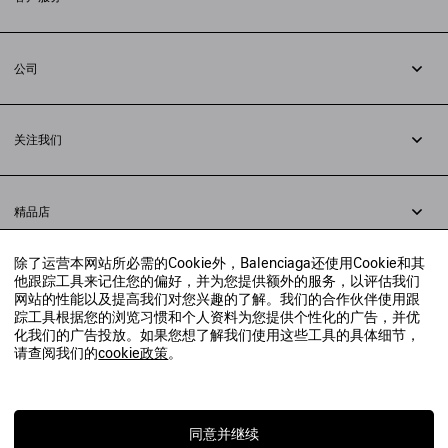
追踪您的订单
退货
公司
配送方式
职业
支付
隐私政策
&
Cookie政策
常见问题解答
关注我们
法律问题
微信
联合国世界粮食计划署
微博
举报平台
精品店
小红书
精品店预约
抖音
除了运营本网站所必需的Cookie外，Balenciaga还使用Cookie和其
寻找附近的精品店
他跟踪工具来记住您的偏好，并为您提供额外的服务，以评估我们
实时聊天客服
网站的性能以及提高我们对您兴趣的了解。我们的合作伙伴使用跟
发送邮件
踪工具根据您的浏览习惯和个人资料为您提供个性化的广告，并优
我们将在24小时内给予回复
化我们的广告投放。如果您想了解我们使用这些工具的具体细节，
© 2020 巴黎世家贸易（上海）有限公司
请查阅我们的
cookie政策
。
联系我们：
400-610-6018
周一至周日，上午10点至晚上9点
沪ICP备20008735号-2
沪公网安备 31010602008949号
同意并继续