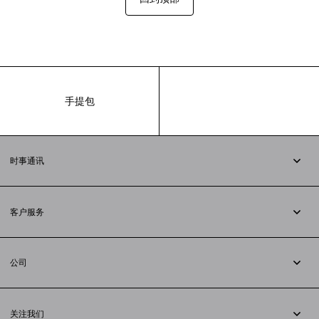
手提包
时事通讯
订阅时事通讯
客户服务
追踪您的订单
退货
公司
配送方式
职业
支付
隐私政策
&
Cookie政策
常见问题解答
关注我们