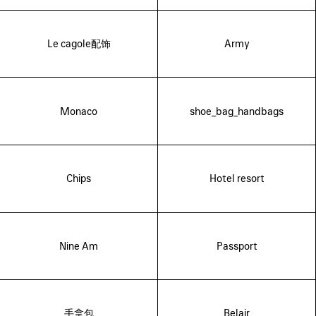
Le cagole配饰
Army
Monaco
shoe_bag_handbags
Chips
Hotel resort
Nine Am
Passport
手拿包
Belair