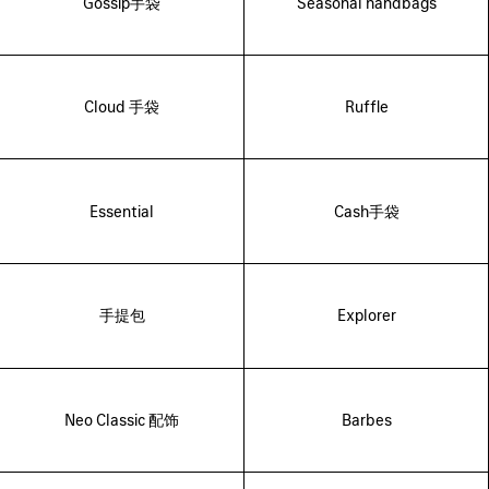
Gossip手袋
Seasonal handbags
Cloud 手袋
Ruffle
Essential
Cash手袋
手提包
Explorer
Neo Classic 配饰
Barbes