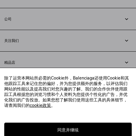
追踪您的订单
退货
公司
配送方式
职业
支付
隐私政策
&
Cookie政策
常见问题解答
关注我们
法律问题
微信
联合国世界粮食计划署
微博
举报平台
精品店
小红书
精品店预约
抖音
除了运营本网站所必需的Cookie外，Balenciaga还使用Cookie和其
寻找附近的精品店
他跟踪工具来记住您的偏好，并为您提供额外的服务，以评估我们
实时聊天客服
网站的性能以及提高我们对您兴趣的了解。我们的合作伙伴使用跟
发送邮件
踪工具根据您的浏览习惯和个人资料为您提供个性化的广告，并优
我们将在24小时内给予回复
化我们的广告投放。如果您想了解我们使用这些工具的具体细节，
© 2020 巴黎世家贸易（上海）有限公司
请查阅我们的
cookie政策
。
联系我们：
400-610-6018
周一至周日，上午10点至晚上9点
沪ICP备20008735号-2
沪公网安备 31010602008949号
同意并继续