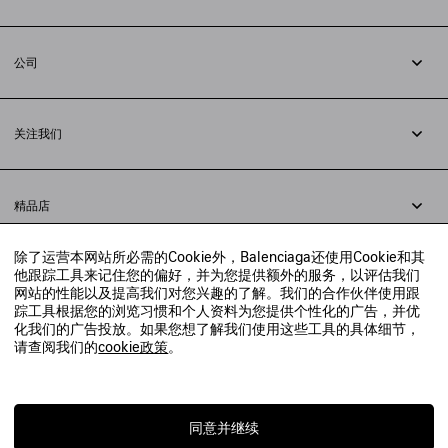
追踪您的订单
退货
公司
配送方式
职业
支付
隐私政策
&
Cookie政策
常见问题解答
关注我们
法律问题
微信
联合国世界粮食计划署
微博
举报平台
精品店
小红书
精品店预约
抖音
除了运营本网站所必需的Cookie外，Balenciaga还使用Cookie和其
寻找附近的精品店
他跟踪工具来记住您的偏好，并为您提供额外的服务，以评估我们
实时聊天客服
网站的性能以及提高我们对您兴趣的了解。我们的合作伙伴使用跟
发送邮件
踪工具根据您的浏览习惯和个人资料为您提供个性化的广告，并优
我们将在24小时内给予回复
化我们的广告投放。如果您想了解我们使用这些工具的具体细节，
© 2020 巴黎世家贸易（上海）有限公司
请查阅我们的
cookie政策
。
联系我们：
400-610-6018
周一至周日，上午10点至晚上9点
沪ICP备20008735号-2
沪公网安备 31010602008949号
同意并继续