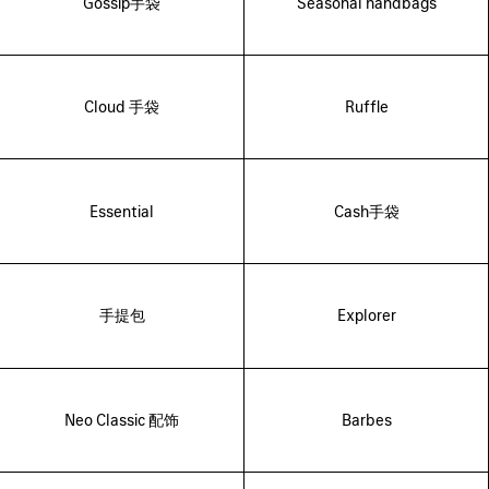
Gossip手袋
Seasonal handbags
Cloud 手袋
Ruffle
Essential
Cash手袋
手提包
Explorer
Neo Classic 配饰
Barbes