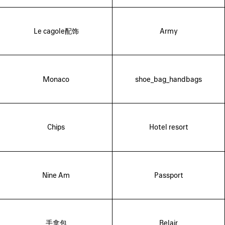
Le cagole配饰
Army
Monaco
shoe_bag_handbags
Chips
Hotel resort
Nine Am
Passport
手拿包
Belair