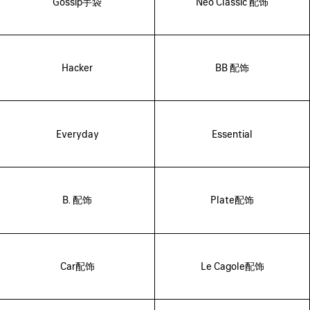
Gossip手袋
Neo Classic 配饰
Hacker
BB 配饰
Everyday
Essential
B. 配饰
Plate配饰
Car配饰
Le Cagole配饰