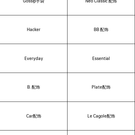
Gossip手袋
Neo Classic 配饰
Hacker
BB 配饰
Everyday
Essential
B. 配饰
Plate配饰
Car配饰
Le Cagole配饰