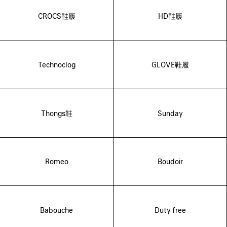
CROCS鞋履
HD鞋履
Technoclog
GLOVE鞋履
Thongs鞋
Sunday
Romeo
Boudoir
Babouche
Duty free