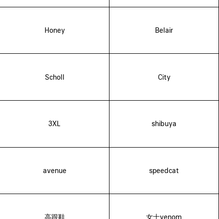
Honey
Belair
Scholl
City
3XL
shibuya
avenue
speedcat
高跟鞋
女士venom