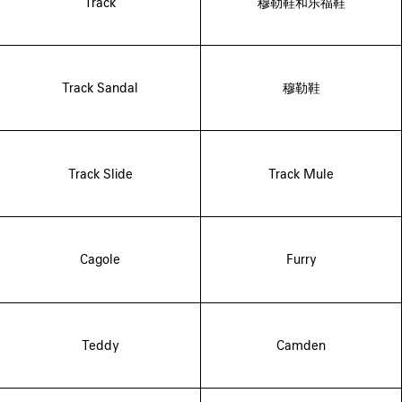
Track
穆勒鞋和乐福鞋
Track Sandal
穆勒鞋
Track Slide
Track Mule
Cagole
Furry
Teddy
Camden