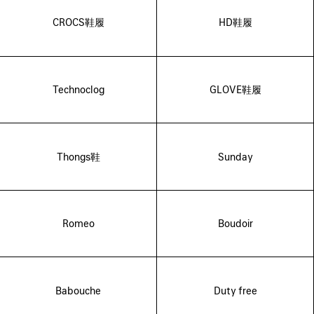
CROCS鞋履
HD鞋履
Technoclog
GLOVE鞋履
Thongs鞋
Sunday
Romeo
Boudoir
Babouche
Duty free