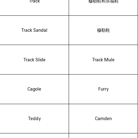
Track
穆勒鞋和乐福鞋
Track Sandal
穆勒鞋
Track Slide
Track Mule
Cagole
Furry
Teddy
Camden