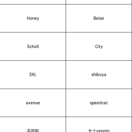
Honey
Belair
Scholl
City
3XL
shibuya
avenue
speedcat
高跟鞋
女士venom