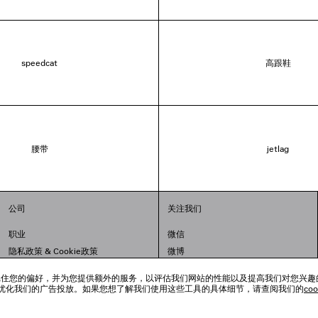
speedcat
高跟鞋
腰带
jetlag
公司
关注我们
职业
微信
隐私政策
&
Cookie政策
微博
法律问题
小红书
跟踪工具来记住您的偏好，并为您提供额外的服务，以评估我们网站的性能以及提高我们对您兴
联合国世界粮食计划署
抖音
优化我们的广告投放。如果您想了解我们使用这些工具的具体细节，请查阅我们的
co
举报平台