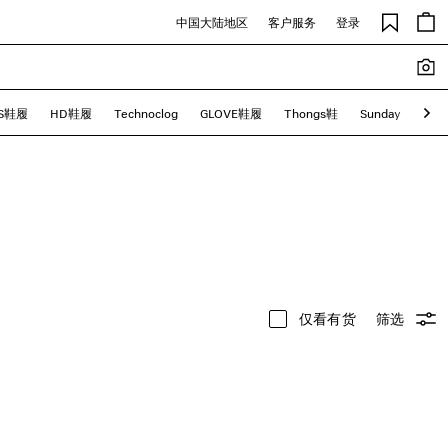
中国大陆地区
客户服务
登录
CS鞋履
HD鞋履
Technoclog
GLOVE鞋履
Thongs鞋
Sunday
Rom
仅看有货
筛选