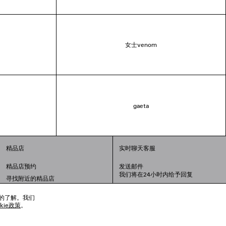
女士venom
gaeta
精品店
实时聊天客服
精品店预约
发送邮件
我们将在24小时内给予回复
寻找附近的精品店
联系我们：
400-610-6018
周一至周日，上午10点至晚上9点
趣的了解。我们
okie政策
。