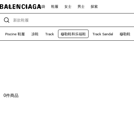
新款上市
礼品
包袋
鞋履
女士
男士
探索
Piscine 鞋履
凉鞋
Track
穆勒鞋和乐福鞋
Track Sandal
穆勒鞋
0
件商品