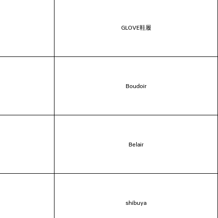
GLOVE鞋履
Boudoir
Belair
shibuya