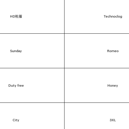
HD鞋履
Technoclog
Sunday
Romeo
Duty free
Honey
City
3XL