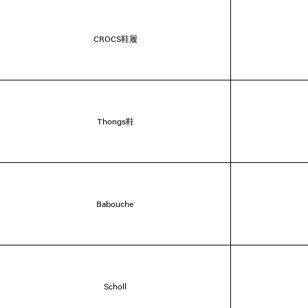
CROCS鞋履
Thongs鞋
Babouche
Scholl