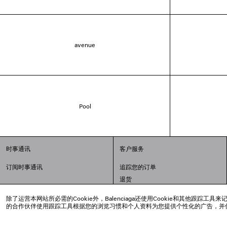
avenue
Pool
时事通讯
客户服务
订阅时事通讯
追踪您的订单
退货
配送方式
除了运营本网站所必需的Cookie外，Balenciaga还使用Cookie和其他
支付
的合作伙伴使用跟踪工具根据您的浏览习惯和个人资料为您提供个性化的广告，并
常见问题解答