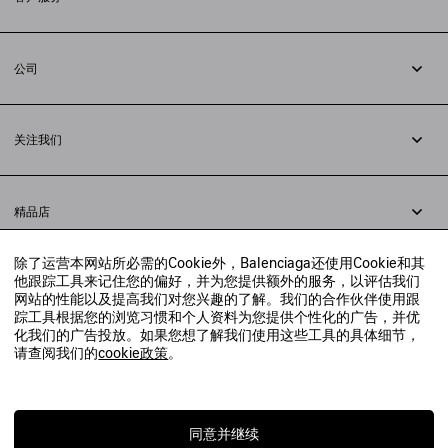
追踪您的订单
退货
公司
配送方式
职业
支付
隐私政策
&
Cookie政策
常见问题解答
关注我们
法律问题
微信
联合国世界粮食计划署
微博
举报平台
精品店
小红书
精品店预约
抖音
除了运营本网站所必需的Cookie外，Balenciaga还使用Cookie和其
寻找附近的精品店
他跟踪工具来记住您的偏好，并为您提供额外的服务，以评估我们
实时聊天客服
网站的性能以及提高我们对您兴趣的了解。我们的合作伙伴使用跟
发送邮件
踪工具根据您的浏览习惯和个人资料为您提供个性化的广告，并优
我们将在24小时内给予回复
化我们的广告投放。如果您想了解我们使用这些工具的具体细节，
© 2020 巴黎世家贸易（上海）有限公司
请查阅我们的
cookie政策
。
联系我们：
400-610-6018
周一至周日，上午10点至晚上9点
沪ICP备20008735号-2
沪公网安备 31010602008949号
同意并继续