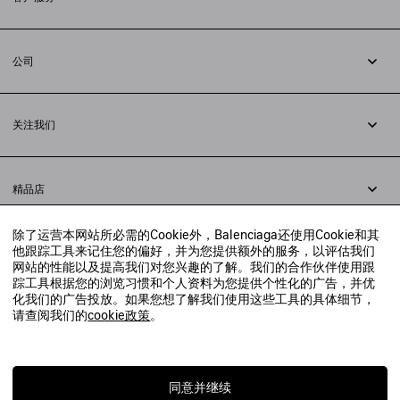
追踪您的订单
退货
公司
配送方式
职业
支付
隐私政策
&
Cookie政策
常见问题解答
关注我们
法律问题
微信
联合国世界粮食计划署
微博
举报平台
精品店
小红书
精品店预约
抖音
除了运营本网站所必需的Cookie外，Balenciaga还使用Cookie和其
寻找附近的精品店
他跟踪工具来记住您的偏好，并为您提供额外的服务，以评估我们
实时聊天客服
网站的性能以及提高我们对您兴趣的了解。我们的合作伙伴使用跟
发送邮件
踪工具根据您的浏览习惯和个人资料为您提供个性化的广告，并优
我们将在24小时内给予回复
化我们的广告投放。如果您想了解我们使用这些工具的具体细节，
© 2020 巴黎世家贸易（上海）有限公司
请查阅我们的
cookie政策
。
联系我们：
400-610-6018
周一至周日，上午10点至晚上9点
沪ICP备20008735号-2
沪公网安备 31010602008949号
同意并继续