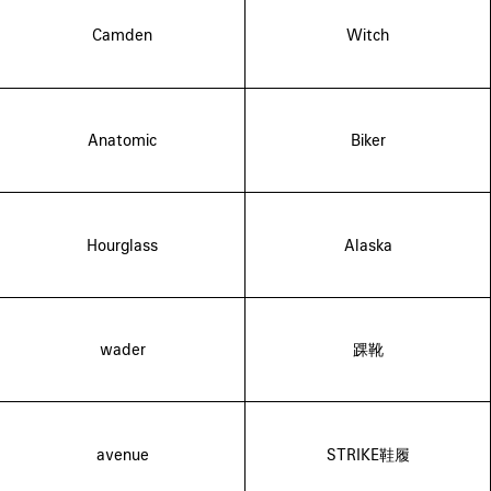
Camden
Witch
Anatomic
Biker
Hourglass
Alaska
wader
踝靴
avenue
STRIKE鞋履