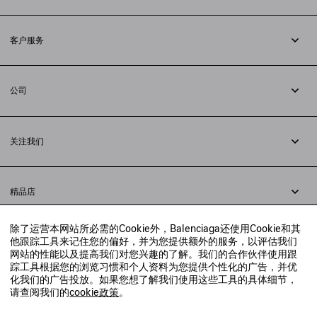
订阅时事通讯
客户服务
追踪您的订单
退货
公司
配送方式
职业
支付
隐私政策
&
Cookie政策
常见问题解答
关注我们
法律问题
微信
联合国世界粮食计划署
微博
举报平台
精品店
小红书
精品店预约
抖音
除了运营本网站所必需的Cookie外，Balenciaga还使用Cookie和其
寻找附近的精品店
他跟踪工具来记住您的偏好，并为您提供额外的服务，以评估我们
实时聊天客服
网站的性能以及提高我们对您兴趣的了解。我们的合作伙伴使用跟
发送邮件
踪工具根据您的浏览习惯和个人资料为您提供个性化的广告，并优
我们将在24小时内给予回复
化我们的广告投放。如果您想了解我们使用这些工具的具体细节，
© 2020 巴黎世家贸易（上海）有限公司
请查阅我们的
cookie政策
。
联系我们：
400-610-6018
周一至周日，上午10点至晚上9点