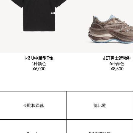
I<3 U中版型T恤
JET男士运动鞋
1
种颜色
6
种颜色
¥6,000
¥8,500
长靴和踝靴
德比鞋