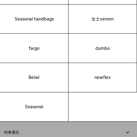
Seasonal handbags
女士venom
fargo
dumbo
Belair
newflex
Seasonal
时事通讯