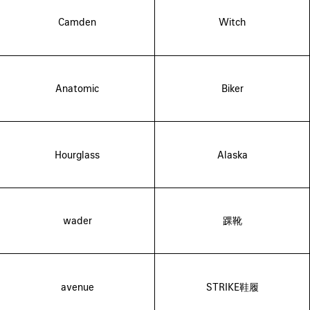
Camden
Witch
Anatomic
Biker
Hourglass
Alaska
wader
踝靴
avenue
STRIKE鞋履