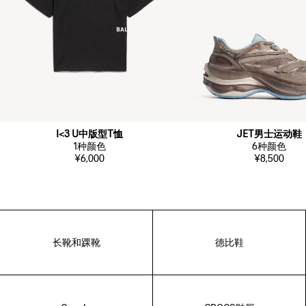
I<3 U中版型T恤
JET男士运动鞋
1
种颜色
6
种颜色
¥6,000
¥8,500
长靴和踝靴
德比鞋