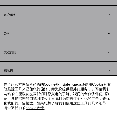
订阅时事通讯
客户服务
追踪您的订单
退货
公司
配送方式
职业
支付
隐私政策
&
Cookie政策
常见问题解答
关注我们
法律问题
微信
联合国世界粮食计划署
微博
举报平台
精品店
小红书
精品店预约
抖音
除了运营本网站所必需的Cookie外，Balenciaga还使用Cookie和其
寻找附近的精品店
他跟踪工具来记住您的偏好，并为您提供额外的服务，以评估我们
实时聊天客服
网站的性能以及提高我们对您兴趣的了解。我们的合作伙伴使用跟
发送邮件
踪工具根据您的浏览习惯和个人资料为您提供个性化的广告，并优
我们将在24小时内给予回复
化我们的广告投放。如果您想了解我们使用这些工具的具体细节，
© 2020 巴黎世家贸易（上海）有限公司
请查阅我们的
cookie政策
。
联系我们：
400-610-6018
周一至周日，上午10点至晚上9点