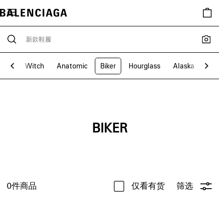
den
Witch
Anatomic
Biker
Hourglass
Alaska
wa
BIKER
0
件商品
仅看有货
筛选