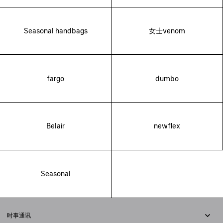
Seasonal handbags
女士venom
fargo
dumbo
Belair
newflex
Seasonal
时事通讯