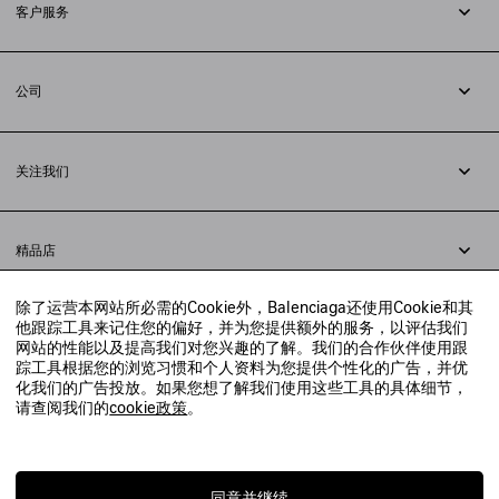
客户服务
追踪您的订单
退货
公司
配送方式
职业
支付
隐私政策
&
Cookie政策
常见问题解答
关注我们
法律问题
微信
联合国世界粮食计划署
微博
举报平台
精品店
小红书
精品店预约
抖音
除了运营本网站所必需的Cookie外，Balenciaga还使用Cookie和其
寻找附近的精品店
他跟踪工具来记住您的偏好，并为您提供额外的服务，以评估我们
实时聊天客服
网站的性能以及提高我们对您兴趣的了解。我们的合作伙伴使用跟
发送邮件
踪工具根据您的浏览习惯和个人资料为您提供个性化的广告，并优
我们将在24小时内给予回复
化我们的广告投放。如果您想了解我们使用这些工具的具体细节，
© 2020 巴黎世家贸易（上海）有限公司
请查阅我们的
cookie政策
。
联系我们：
400-610-6018
周一至周日，上午10点至晚上9点
沪ICP备20008735号-2
沪公网安备 31010602008949号
同意并继续