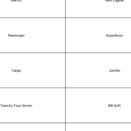
Metro
Neo Cagole
Passenger
Superbusy
Cargo
Jumbo
Twenty Four Seven
BB Soft