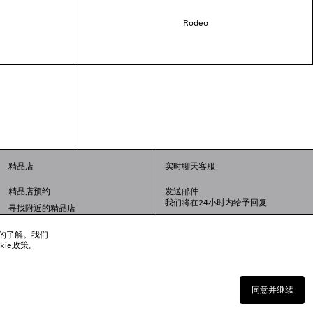
Rodeo
精品店
实时聊天客服
精品店预约
发送邮件
我们将在24小时内给予回复
寻找附近的精品店
联系我们：
400-610-6018
周一至周日，上午10点至晚上9点
趣的了解。我们
okie政策
。
同意并继续
沪公网安备 31010602008949号
上海工商行政管理