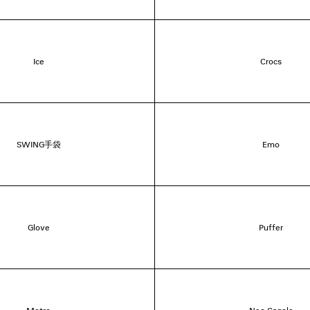
Ice
Crocs
SWING手袋
Emo
Glove
Puffer