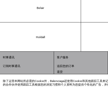
Belair
Holdall
时事通讯
客户服务
订阅时事通讯
追踪您的订单
退货
配送方式
除了运营本网站所必需的Cookie外，Balenciaga还使用Cookie和其他
支付
的合作伙伴使用跟踪工具根据您的浏览习惯和个人资料为您提供个性化的广告，并
常见问题解答
© 2020 巴黎世家贸易（上海）有限公司
沪ICP备20008735号-2