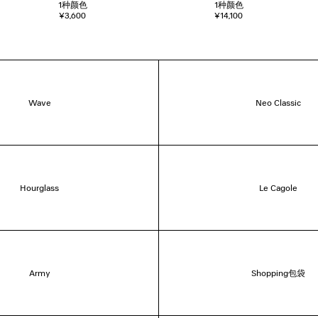
1
种颜色
1
种颜色
¥3,600
¥14,100
Wave
Neo Classic
Hourglass
Le Cagole
Army
Shopping包袋