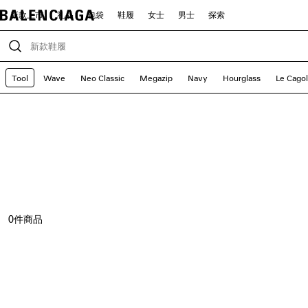
新款上市
礼品
包袋
鞋履
女士
男士
探索
Tool
Wave
Neo Classic
Megazip
Navy
Hourglass
Le Cago
0
件商品