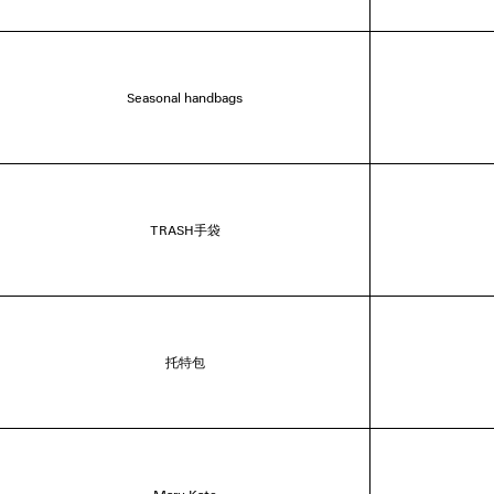
Seasonal handbags
TRASH手袋
托特包