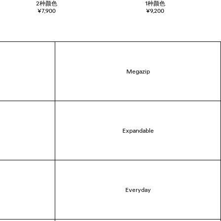
2
种颜色
1
种颜色
¥7,900
¥9,200
Megazip
Expandable
Everyday