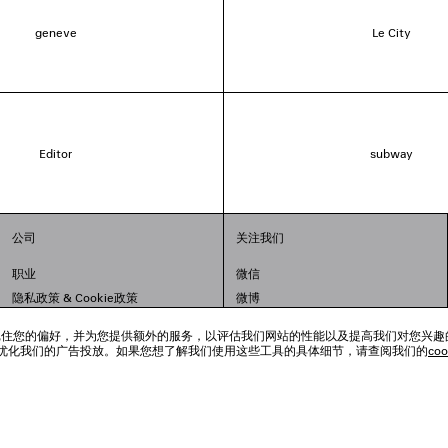
geneve
Le City
Editor
subway
公司
关注我们
职业
微信
隐私政策
&
Cookie政策
微博
法律问题
小红书
跟踪工具来记住您的偏好，并为您提供额外的服务，以评估我们网站的性能以及提高我们对您兴
联合国世界粮食计划署
抖音
优化我们的广告投放。如果您想了解我们使用这些工具的具体细节，请查阅我们的
co
举报平台