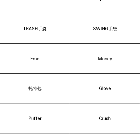
TRASH手袋
SWING手袋
Emo
Money
托特包
Glove
Puffer
Crush