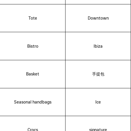
Tote
Downtown
Bistro
Ibiza
Basket
手提包
Seasonal handbags
Ice
Crocs
signature