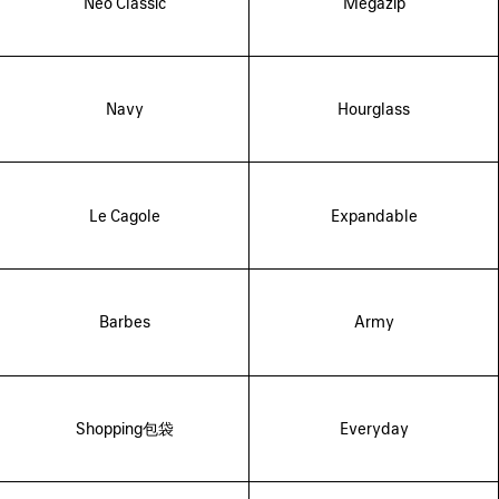
Neo Classic
Megazip
Navy
Hourglass
Le Cagole
Expandable
Barbes
Army
Shopping包袋
Everyday