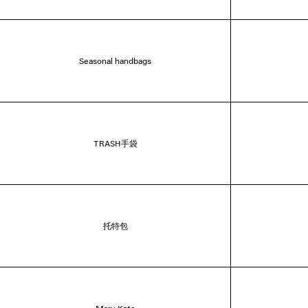
Seasonal handbags
TRASH手袋
托特包