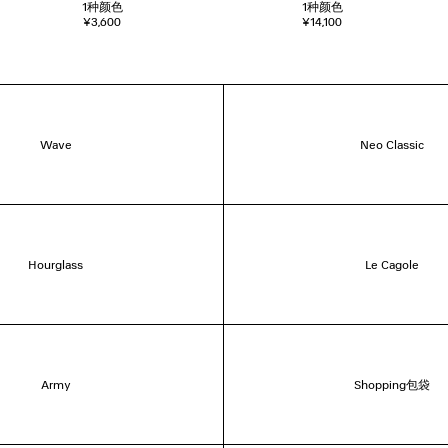
1
种颜色
1
种颜色
¥3,600
¥14,100
Wave
Neo Classic
Hourglass
Le Cagole
Army
Shopping包袋