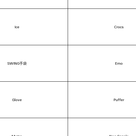
Ice
Crocs
SWING手袋
Emo
Glove
Puffer