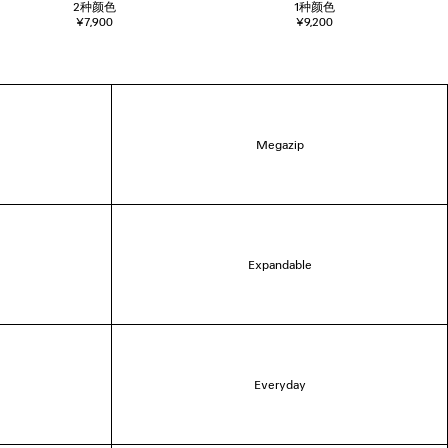
2
种颜色
1
种颜色
¥7,900
¥9,200
Megazip
Expandable
Everyday