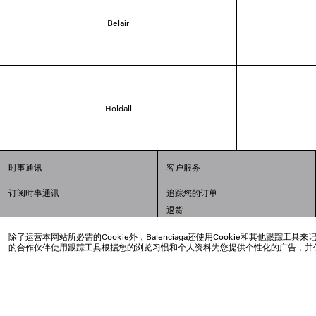
Belair
Holdall
时事通讯
客户服务
订阅时事通讯
追踪您的订单
退货
配送方式
除了运营本网站所必需的Cookie外，Balenciaga还使用Cookie和其他
支付
的合作伙伴使用跟踪工具根据您的浏览习惯和个人资料为您提供个性化的广告，并
常见问题解答
© 2020 巴黎世家贸易（上海）有限公司
沪ICP备20008735号-2