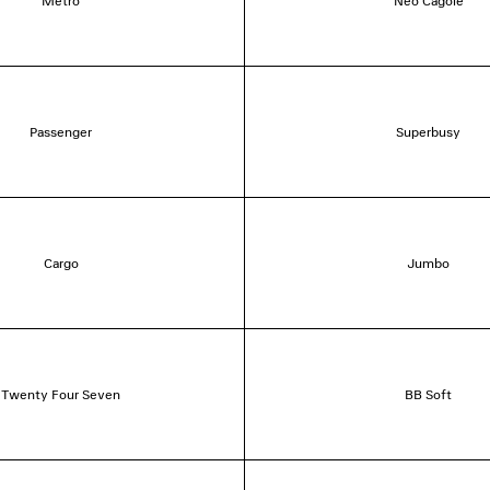
Metro
Neo Cagole
Passenger
Superbusy
Cargo
Jumbo
Twenty Four Seven
BB Soft