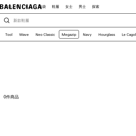
新款上市
礼品
包袋
鞋履
女士
男士
探索
Tool
Wave
Neo Classic
Megazip
Navy
Hourglass
Le Cago
0
件商品