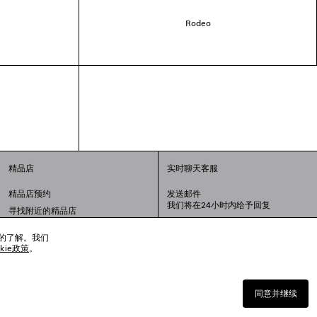
Rodeo
精品店
实时聊天客服
精品店预约
发送邮件
我们将在24小时内给予回复
寻找附近的精品店
联系我们：
400-610-6018
周一至周日，上午10点至晚上9点
趣的了解。我们
okie政策
。
同意并继续
沪公网安备 31010602008949号
上海工商行政管理