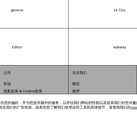
geneve
Le City
Editor
subway
公司
关注我们
职业
微信
隐私政策
&
Cookie政策
微博
法律问题
小红书
跟踪工具来记住您的偏好，并为您提供额外的服务，以评估我们网站的性能以及提高我们对您兴
联合国世界粮食计划署
抖音
优化我们的广告投放。如果您想了解我们使用这些工具的具体细节，请查阅我们的
co
举报平台