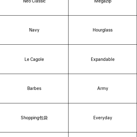
Neo Classic
Megazip
Navy
Hourglass
Le Cagole
Expandable
Barbes
Army
Shopping包袋
Everyday