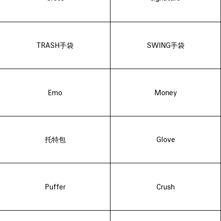
TRASH手袋
SWING手袋
Emo
Money
托特包
Glove
Puffer
Crush