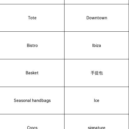
Tote
Downtown
Bistro
Ibiza
Basket
手提包
Seasonal handbags
Ice
Crocs
signature