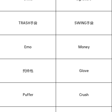
TRASH手袋
SWING手袋
Emo
Money
托特包
Glove
Puffer
Crush