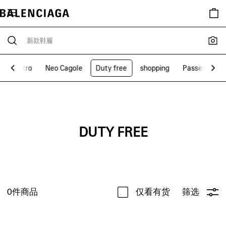
Metro
Neo Cagole
Duty free
shopping
Passenger
DUTY FREE
0
件商品
仅看有货
筛选