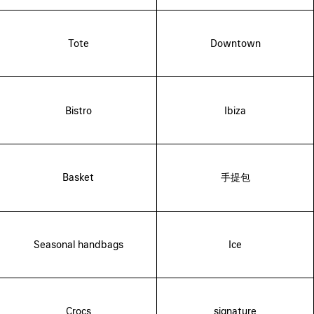
Tote
Downtown
Bistro
Ibiza
Basket
手提包
Seasonal handbags
Ice
Crocs
signature