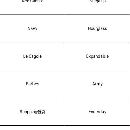
Neo Classic
Megazip
Navy
Hourglass
Le Cagole
Expandable
Barbes
Army
Shopping包袋
Everyday