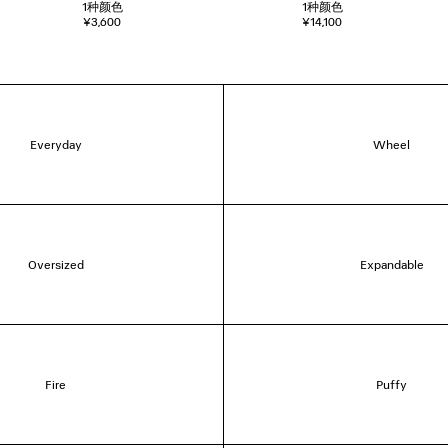
1
种颜色
1
种颜色
¥3,600
¥14,100
Everyday
Wheel
Oversized
Expandable
Fire
Puffy