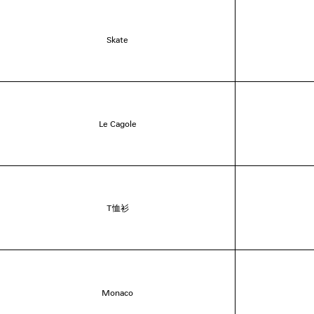
Skate
Le Cagole
T恤衫
Monaco