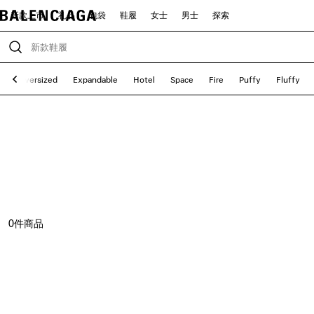
新款上市
礼品
包袋
鞋履
女士
男士
探索
y
Oversized
Expandable
Hotel
Space
Fire
Puffy
Fluffy
0
件商品